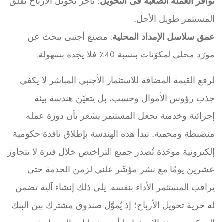
توافر العملة الصعبة فى التحويل
: تأخر تحويل الأرباح يُقلق
المستثمر طويل الأجل.
عمق سلاسل الإمداد المحلية
: مصنع أجنبى يبحث عن
مورّد محلى لمكوّنات بنسبة 40٪ فلا يجده بسهولة.
لرفع القيمة المضافة للاستثمار الأجنبي المباشر لا يكفي
جذب رؤوس الأموال وحسب، بل يتعيّن هندسة بيئة
إجرائية وخدمية تجعل المستثمر يشعر بأن دورة عمله
منضبطة ومحمية. تبدأ هذه الهندسة بإطلاق نافذة حكومية
إلكترونية موحّدة تُصدر جميع التراخيص خلال فترة لا تتجاوز
عشرين يومًا مع نشر مؤشّر علني لزمن الخدمة حتى
يراقب المستثمر الأداء بنفسه. يلي ذلك إنشاء آلية تضمن
له حرية تحويل الأرباح؛ إذ يُموَّل صندوق مشترك بين البنك