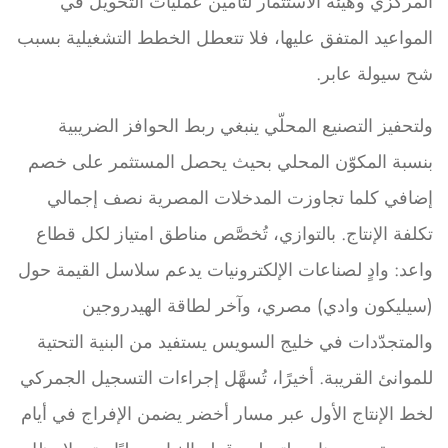
المركزي وهيئة الاستثمار لتأمين عمليات التحويل في
المواعيد المتفق عليها، فلا تتعطل الخطط التشغيلية بسبب
شح سيولة عابر.
ولتحفيز التصنيع المحلّي ينبغي ربط الحوافز الضريبية
بنسبة المكوّن المحلي بحيث يحصل المستثمر على خصم
إضافي كلما تجاوزت المدخلات المصرية نصف إجمالي
تكلفة الإنتاج. بالتوازي، تُخصَّص مناطق امتياز لكل قطاع
واعد: وادٍ لصناعات الإلكترونيات يدعم سلاسل القيمة حول
(سيليكون وادي) مصري، وآخر لطاقة الهيدروجين
والمتجدّدات في خليج السويس يستفيد من البنية التحتية
للموانئ القريبة. أخيرًا، تُسهَّل إجراءات التسجيل الجمركي
لخط الإنتاج الأول عبر مسار أخضر يضمن الإفراج في أيام